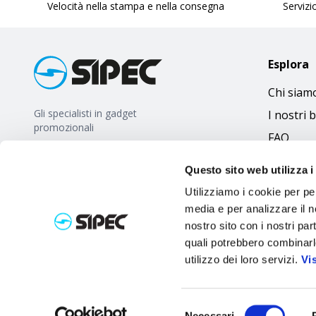
Velocità nella stampa e nella consegna
Servizio
Esplora
Chi siam
Gli specialisti in gadget
I nostri 
promozionali
FAQ
Questo sito web utilizza i
Utilizziamo i cookie per pe
media e per analizzare il no
nostro sito con i nostri par
quali potrebbero combinarl
utilizzo dei loro servizi.
Vi
Selezione
Necessari