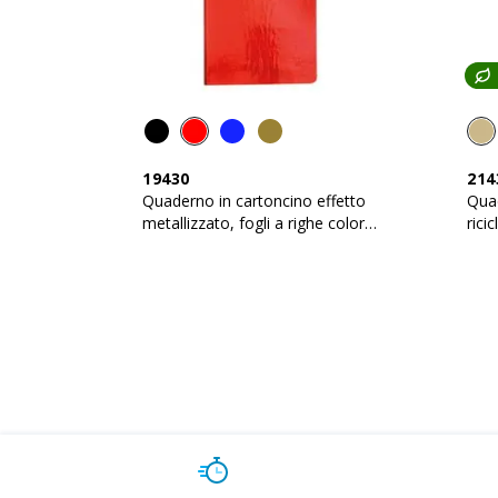
19430
214
Quaderno in cartoncino effetto
Quad
metallizzato, fogli a righe color
rici
avorio (64 pag.)
avor