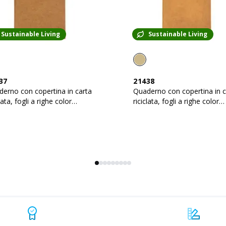
Sustainable Living
Sustainable Living
37
21438
erno con copertina in carta
Quaderno con copertina in c
clata, fogli a righe color
riciclata, fogli a righe color
io, 50 pag., 9X14 cm
avorio