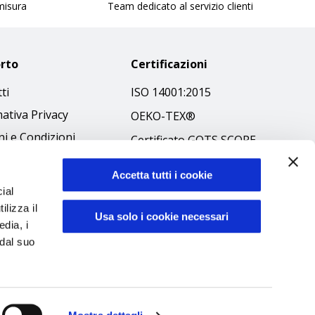
 misura
Team dedicato al servizio clienti
rto
Certificazioni
ti
ISO 14001:2015
ativa Privacy
OEKO-TEX®
i e Condizioni
Certificato GOTS SCOPE
 Policy
Certificato GRS SCOPE
Accetta tutti i cookie
ibilità
Politica Ambientale
ial
 Etico
ilizza il
Sicurezza prodotti
Usa solo i cookie necessari
edia, i
 dal suo