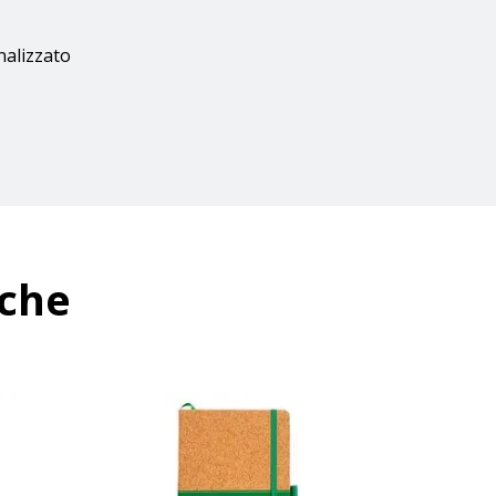
nalizzato
nche