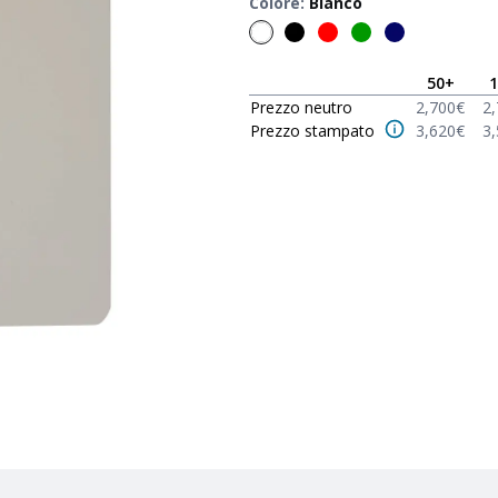
Colore
:
Bianco
50
+
1
Prezzo neutro
2,700
€
2
Prezzo stampato
3,620
€
3