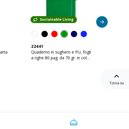
Sustainable Living
Su
22441
22440
arta
Quaderno in sughero e PU, fogli
Quadern
a righe 80 pag. da 70 gr. in color
righe 8
avorio.
avorio.
Torna su