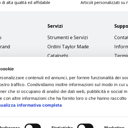
 di alta qualità ed affidabile
Articoli personalizzati su
Servizi
Suppo
o
Strumenti e Servizi
Contat
brand
Ordini Taylor Made
Inform
Cataloghi
Termin
Download Immagini
Cookie
 cookie
Access
rsonalizzare contenuti ed annunci, per fornire funzionalità dei soc
Codice
stro traffico. Condividiamo inoltre informazioni sul modo in cui ut
tner che si occupano di analisi dei dati web, pubblicità e social m
e con altre informazioni che ha fornito loro o che hanno raccolto
sualizza informativa completa
Preferenze
Statistiche
Marketing