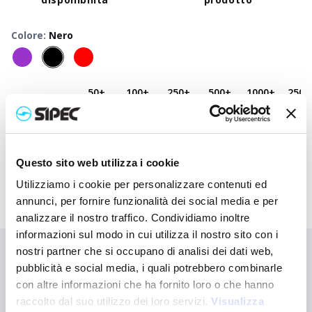
Colore
:
Nero
50
+
100
+
250
+
500
+
1000
+
2500
Prezzo
2,970
€
2,970
€
2,970
€
2,970
€
2,970
€
2,970
neutro
Prezzo
4,715
€
4,453
€
4,230
€
4,043
€
3,968
€
3,918
stampato
Questo sito web utilizza i cookie
Utilizziamo i cookie per personalizzare contenuti ed
annunci, per fornire funzionalità dei social media e per
analizzare il nostro traffico. Condividiamo inoltre
informazioni sul modo in cui utilizza il nostro sito con i
nostri partner che si occupano di analisi dei dati web,
Non hai trovato quello che stai cercando?
pubblicità e social media, i quali potrebbero combinarle
Contattaci per ricevere asistenza oppure richiedi il tuo ordine
con altre informazioni che ha fornito loro o che hanno
personalizzato
raccolto dal suo utilizzo dei loro servizi.
Visualizza