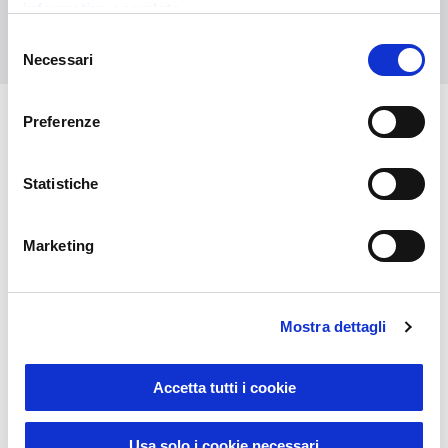
informativa completa
Contattaci
Selezione
Necessari
del
consenso
Preferenze
Potrebbero interessarti anche
Statistiche
Marketing
Mostra dettagli
Accetta tutti i cookie
Sustainable Living
Usa solo i cookie necessari