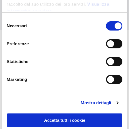
raccolto dal suo utilizzo dei loro servizi.
Visualizza
informativa completa
Contattaci
Selezione
Necessari
del
consenso
Preferenze
Potrebbero interessarti anche
Statistiche
Marketing
Mostra dettagli
Sustainable Living
Accetta tutti i cookie