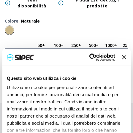
disponibilità
prodotto
Colore
:
Naturale
50
+
100
+
250
+
500
+
1000
+
2500
Prezzo
0,360
€
0,360
€
0,360
€
0,360
€
0,360
€
0,360
neutro
Prezzo
0,698
€
0,645
€
0,603
€
0,590
€
0,580
€
0,557
stampato
Questo sito web utilizza i cookie
Utilizziamo i cookie per personalizzare contenuti ed
annunci, per fornire funzionalità dei social media e per
analizzare il nostro traffico. Condividiamo inoltre
informazioni sul modo in cui utilizza il nostro sito con i
Non hai trovato quello che stai cercando?
nostri partner che si occupano di analisi dei dati web,
pubblicità e social media, i quali potrebbero combinarle
Contattaci per ricevere asistenza oppure richiedi il tuo ordine
con altre informazioni che ha fornito loro o che hanno
personalizzato