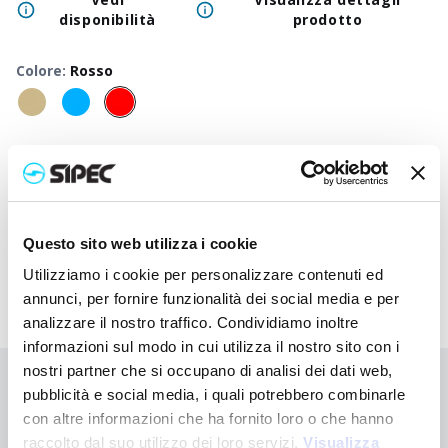
disponibilità
prodotto
Colore
:
Rosso
50
+
100
+
250
+
500
+
1000
+
2500
Prezzo
0,300
€
0,300
€
0,300
€
0,300
€
0,300
€
0,300
neutro
Prezzo
0,958
€
0,923
€
0,893
€
0,863
€
0,637
€
0,620
stampato
Questo sito web utilizza i cookie
Utilizziamo i cookie per personalizzare contenuti ed
annunci, per fornire funzionalità dei social media e per
analizzare il nostro traffico. Condividiamo inoltre
informazioni sul modo in cui utilizza il nostro sito con i
nostri partner che si occupano di analisi dei dati web,
Non hai trovato quello che stai cercando?
pubblicità e social media, i quali potrebbero combinarle
con altre informazioni che ha fornito loro o che hanno
Contattaci per ricevere asistenza oppure richiedi il tuo ordine
personalizzato
raccolto dal suo utilizzo dei loro servizi.
Visualizza