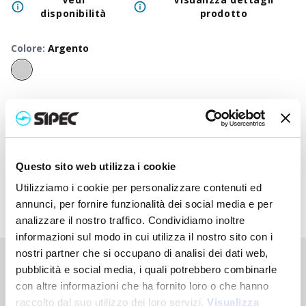
disponibilità
prodotto
Colore
:
Argento
50
+
100
+
250
+
500
+
1000
+
2500
Prezzo
3,850
€
3,850
€
3,850
€
3,850
€
3,850
€
3,850
neutro
Prezzo
4,598
€
4,485
€
4,357
€
4,282
€
4,253
€
4,213
stampato
Questo sito web utilizza i cookie
Utilizziamo i cookie per personalizzare contenuti ed
annunci, per fornire funzionalità dei social media e per
analizzare il nostro traffico. Condividiamo inoltre
informazioni sul modo in cui utilizza il nostro sito con i
nostri partner che si occupano di analisi dei dati web,
Non hai trovato quello che stai cercando?
pubblicità e social media, i quali potrebbero combinarle
con altre informazioni che ha fornito loro o che hanno
Contattaci per ricevere asistenza oppure richiedi il tuo ordine
personalizzato
raccolto dal suo utilizzo dei loro servizi.
Visualizza