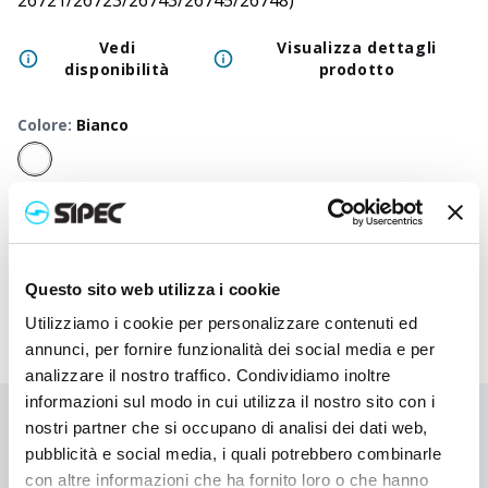
26721/26723/26743/26745/26748)
Vedi
Visualizza dettagli
disponibilità
prodotto
Colore
:
Bianco
50
+
100
+
250
+
500
+
1000
+
2500
+
50
Prezzo
0,250
€
0,250
€
0,250
€
0,250
€
0,250
€
0,250
€
0,2
neutro
Questo sito web utilizza i cookie
Utilizziamo i cookie per personalizzare contenuti ed
annunci, per fornire funzionalità dei social media e per
analizzare il nostro traffico. Condividiamo inoltre
informazioni sul modo in cui utilizza il nostro sito con i
nostri partner che si occupano di analisi dei dati web,
Non hai trovato quello che stai cercando?
pubblicità e social media, i quali potrebbero combinarle
Contattaci per ricevere asistenza oppure richiedi il tuo ordine
con altre informazioni che ha fornito loro o che hanno
personalizzato