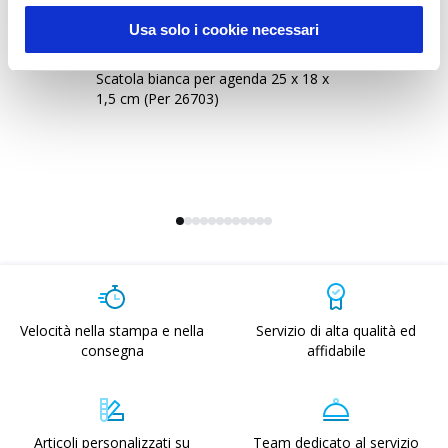
Usa solo i cookie necessari
2379601
-
Perseus 3
2
Scatola bianca per agenda 25 x 18 x
Sc
1,5 cm (Per 26703)
1,5 cm (Per
26
Velocità nella stampa e nella
Servizio di alta qualità ed
consegna
affidabile
Articoli personalizzati su
Team dedicato al servizio