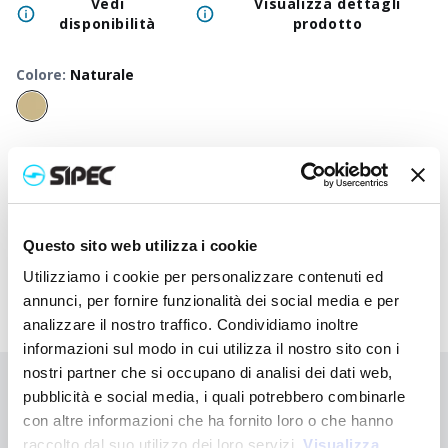
Vedi
Visualizza dettagli
disponibilità
prodotto
Colore
:
Naturale
50
+
100
+
250
+
500
+
1000
+
2500
Prezzo
0,500
€
0,500
€
0,500
€
0,500
€
0,500
€
0,500
neutro
Prezzo
0,838
€
0,785
€
0,742
€
0,730
€
0,720
€
0,698
stampato
Questo sito web utilizza i cookie
Utilizziamo i cookie per personalizzare contenuti ed
annunci, per fornire funzionalità dei social media e per
analizzare il nostro traffico. Condividiamo inoltre
informazioni sul modo in cui utilizza il nostro sito con i
nostri partner che si occupano di analisi dei dati web,
Non hai trovato quello che stai cercando?
pubblicità e social media, i quali potrebbero combinarle
con altre informazioni che ha fornito loro o che hanno
Contattaci per ricevere asistenza oppure richiedi il tuo ordine
raccolto dal suo utilizzo dei loro servizi.
personalizzato
Visualizza