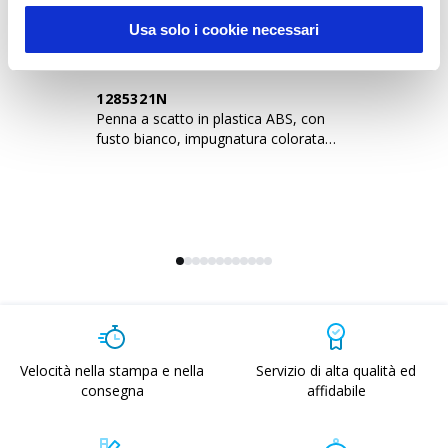
Usa solo i cookie necessari
1285321N
1
Penna a scatto in plastica ABS, con
Pe
fusto bianco, impugnatura colorata
fu
gommata
g
Velocità nella stampa e nella
Servizio di alta qualità ed
consegna
affidabile