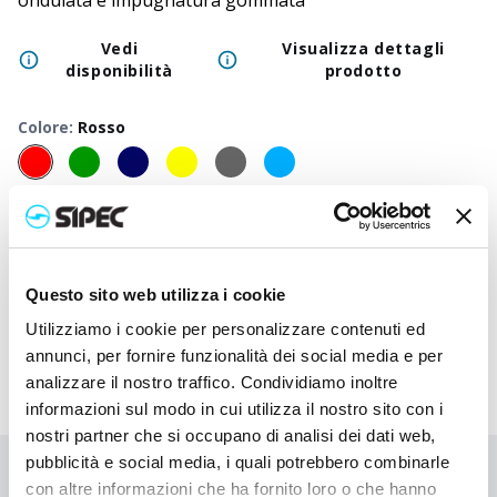
ondulata e impugnatura gommata
Vedi
Visualizza dettagli
disponibilità
prodotto
Colore
:
Rosso
50
+
100
+
250
+
500
+
1000
+
2500
Prezzo
0,450
€
0,450
€
0,450
€
0,450
€
0,450
€
0,450
neutro
Prezzo
Questo sito web utilizza i cookie
0,788
€
0,735
€
0,693
€
0,680
€
0,670
€
0,647
stampato
Utilizziamo i cookie per personalizzare contenuti ed
annunci, per fornire funzionalità dei social media e per
analizzare il nostro traffico. Condividiamo inoltre
informazioni sul modo in cui utilizza il nostro sito con i
nostri partner che si occupano di analisi dei dati web,
pubblicità e social media, i quali potrebbero combinarle
Non hai trovato quello che stai cercando?
con altre informazioni che ha fornito loro o che hanno