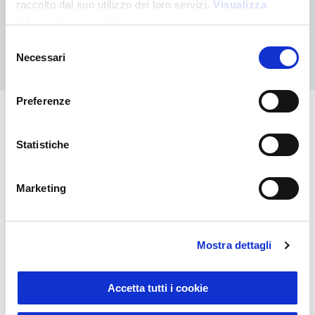
raccolto dal suo utilizzo dei loro servizi.
Visualizza
personalizzato
informativa completa
Selezione
Contattaci
Necessari
del
consenso
Preferenze
Potrebbero interessarti anche
Statistiche
Marketing
Mostra dettagli
Accetta tutti i cookie