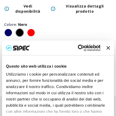
Vedi
Visualizza dettagli
disponibilità
prodotto
Colore
:
Nero
50
+
100
+
250
+
500
+
1000
+
2500
Prezzo
1,500
€
1,500
€
1,500
€
1,500
€
1,500
€
1,500
neutro
Prezzo
3,047
€
2,970
€
2,897
€
2,828
€
2,760
€
2,635
Questo sito web utilizza i cookie
stampato
Utilizziamo i cookie per personalizzare contenuti ed
annunci, per fornire funzionalità dei social media e per
analizzare il nostro traffico. Condividiamo inoltre
informazioni sul modo in cui utilizza il nostro sito con i
nostri partner che si occupano di analisi dei dati web,
pubblicità e social media, i quali potrebbero combinarle
Non hai trovato quello che stai cercando?
con altre informazioni che ha fornito loro o che hanno
Contattaci per ricevere asistenza oppure richiedi il tuo ordine