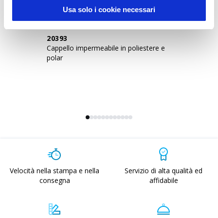
Usa solo i cookie necessari
20393
1
Cappello impermeabile in poliestere e
Ca
polar
el
pe
Velocità nella stampa e nella
Servizio di alta qualità ed
consegna
affidabile