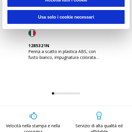
Usa solo i cookie necessari
1285321N
1
Penna a scatto in plastica ABS, con
Pe
fusto bianco, impugnatura colorata
fu
gommata
g
Velocità nella stampa e nella
Servizio di alta qualità ed
consegna
affidabile