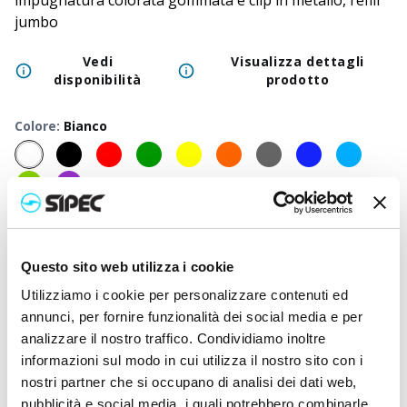
impugnatura colorata gommata e clip in metallo, refill
jumbo
Vedi
Visualizza dettagli
disponibilità
prodotto
Colore
:
Bianco
50
+
100
+
250
+
500
+
1000
+
2500
Prezzo
0,240
€
0,240
€
0,240
€
0,240
€
0,240
€
0,240
neutro
Questo sito web utilizza i cookie
Prezzo
0,578
€
0,525
€
0,482
€
0,470
€
0,460
€
0,438
Utilizziamo i cookie per personalizzare contenuti ed
stampato
annunci, per fornire funzionalità dei social media e per
analizzare il nostro traffico. Condividiamo inoltre
informazioni sul modo in cui utilizza il nostro sito con i
nostri partner che si occupano di analisi dei dati web,
pubblicità e social media, i quali potrebbero combinarle