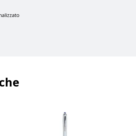
nalizzato
nche