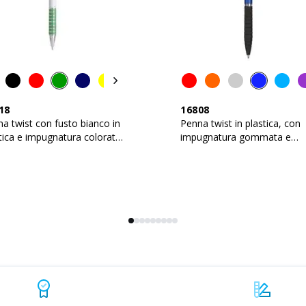
18
16808
a twist con fusto bianco in
Penna twist in plastica, con
tica e impugnatura colorata
impugnatura gommata e
lluminio
gommino per touch screen