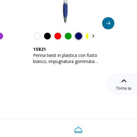
15821
16813
Penna twist in plastica con fusto
Penna t
bianco, impugnatura gommata
argent
colorata in tinta
gommata
Torna su