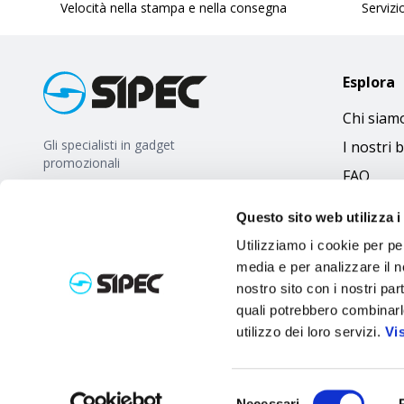
Velocità nella stampa e nella consegna
Servizio
Esplora
Chi siam
Gli specialisti in gadget
I nostri 
promozionali
FAQ
Questo sito web utilizza i
Utilizziamo i cookie per pe
media e per analizzare il no
nostro sito con i nostri par
quali potrebbero combinarl
utilizzo dei loro servizi.
Vi
Selezione
Necessari