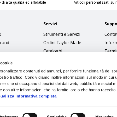
 di alta qualità ed affidabile
Articoli personalizzati su
Servizi
Suppo
o
Strumenti e Servizi
Contat
brand
Ordini Taylor Made
Inform
Cataloghi
Termin
Download Immagini
Cookie
 cookie
Access
rsonalizzare contenuti ed annunci, per fornire funzionalità dei soc
Codice
stro traffico. Condividiamo inoltre informazioni sul modo in cui ut
tner che si occupano di analisi dei dati web, pubblicità e social m
e con altre informazioni che ha fornito loro o che hanno raccolto
sualizza informativa completa
Preferenze
Statistiche
Marketing