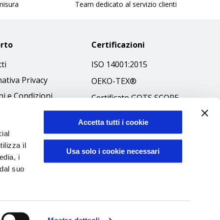
 misura
Team dedicato al servizio clienti
rto
Certificazioni
ti
ISO 14001:2015
ativa Privacy
OEKO-TEX®
i e Condizioni
Certificato GOTS SCOPE
 Policy
Certificato GRS SCOPE
Accetta tutti i cookie
ibilità
Politica Ambientale
ial
 Etico
ilizza il
Sicurezza prodotti
Usa solo i cookie necessari
edia, i
 dal suo