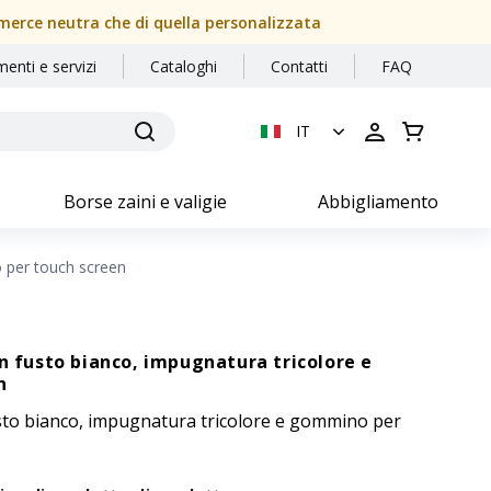
a merce neutra che di quella personalizzata
menti e servizi
Cataloghi
Contatti
FAQ
IT
Borse zaini e valigie
Abbigliamento
o per touch screen
on fusto bianco, impugnatura tricolore e
n
usto bianco, impugnatura tricolore e gommino per