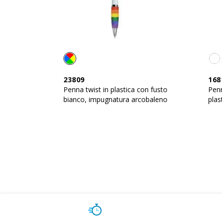
23809
168
Penna twist in plastica con fusto
Penn
bianco, impugnatura arcobaleno
plas
in a